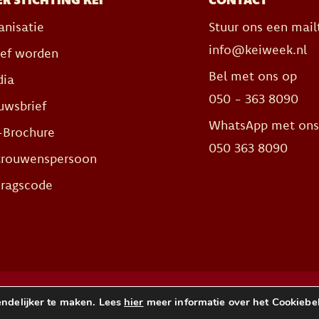
anisatie
Stuur ons een mail
info@keiweek.nl
ief worden
Bel met ons op
ia
050 - 363 8090
uwsbrief
WhatsApp met on
-Brochure
050 363 8090
trouwenspersoon
ragscode
ndelijker te maken. Lees
hier
meer informatie over het Cookiebele
Heb je e