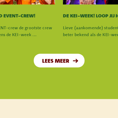
D EVENT-CREW!
DE KEI-WEEK! LOOP JIJ
ENT-crew de grootste crew
Lieve (aankomende) student
dens de KEI-week ...
beter bekend als de KEI-week,
LEES MEER