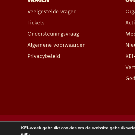
Veelgestelde vragen
Org
Tickets
Act
Ondersteuningsvraag
Med
Algemene voorwaarden
Nie
Privacybeleid
KEI
Ver
Ged
Website door
KEI-week gebruikt cookies om de website gebruiksvrie
Appademic
aan.