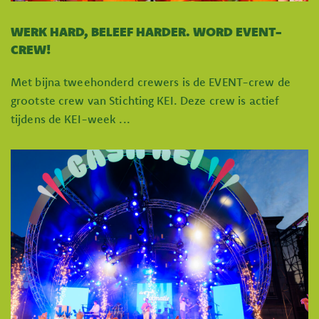
WERK HARD, BELEEF HARDER. WORD EVENT-
CREW!
Met bijna tweehonderd crewers is de EVENT-crew de
grootste crew van Stichting KEI. Deze crew is actief
tijdens de KEI-week ...