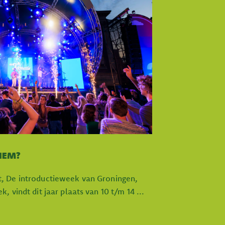
 HEM?
, De introductieweek van Groningen,
 vindt dit jaar plaats van 10 t/m 14 ...