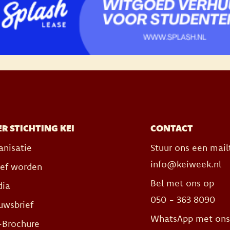
R STICHTING KEI
CONTACT
anisatie
Stuur ons een mail
info@keiweek.nl
ief worden
Bel met ons op
ia
050 - 363 8090
uwsbrief
WhatsApp met on
-Brochure