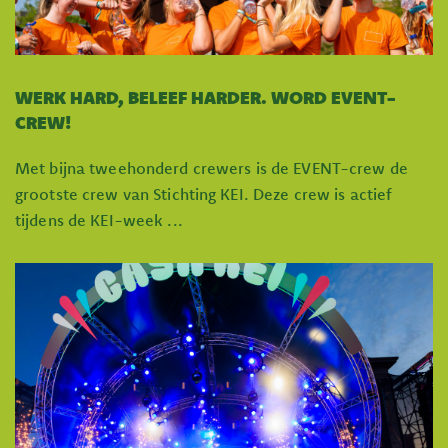
WERK HARD, BELEEF HARDER. WORD EVENT-
CREW!
Met bijna tweehonderd crewers is de EVENT-crew de
grootste crew van Stichting KEI. Deze crew is actief
tijdens de KEI-week ...