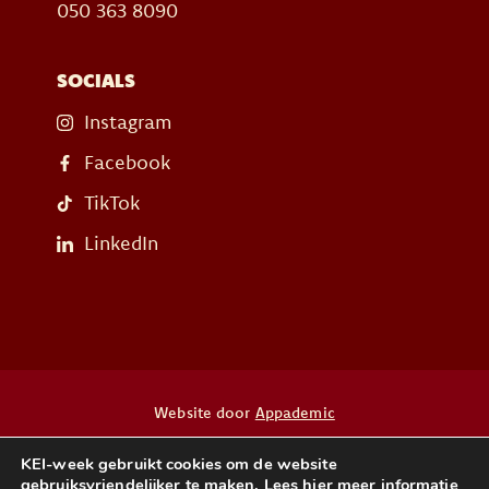
050 363 8090
SOCIALS
Instagram
Facebook
TikTok
LinkedIn
Website door
Appademic
KEI-week gebruikt cookies om de website
Heb je een vraag? Neem dan contact op
gebruiksvriendelijker te maken. Lees
hier
meer informatie