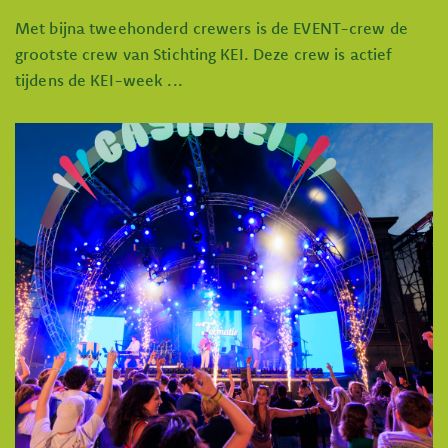
Met bijna tweehonderd crewers is de EVENT-crew de
grootste crew van Stichting KEI. Deze crew is actief
tijdens de KEI-week ...