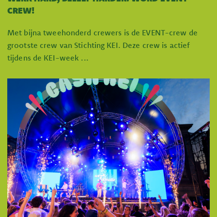
CREW!
Met bijna tweehonderd crewers is de EVENT-crew de
grootste crew van Stichting KEI. Deze crew is actief
tijdens de KEI-week ...