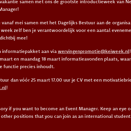
vakantie samen met ons de grootste introductieweek van N
Manager!
 vanaf mei samen met het Dagelijks Bestuur aan de organisa
e week zelf ben je verantwoordelijk voor een aantal evenem
dichtbij mee!
n informatiepakket aan via
wervingenpromotie@keiweek.nl
maart en maandag 18 maart informatieavonden plaats, waari
 functie precies inhoudt.
? Stuur dan vóór 25 maart 17.00 uur je CV met een motivatiebri
.nl
!
sory if you want to become an Event Manager. Keep an eye o
ther positions that you can join as an international student