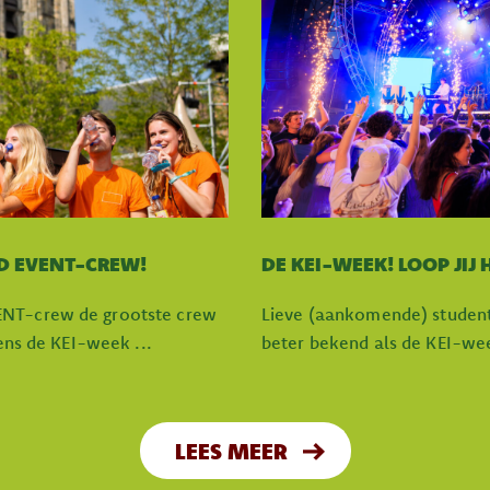
D EVENT-CREW!
DE KEI-WEEK! LOOP JIJ
ENT-crew de grootste crew
Lieve (aankomende) student
dens de KEI-week ...
beter bekend als de KEI-week,
LEES MEER