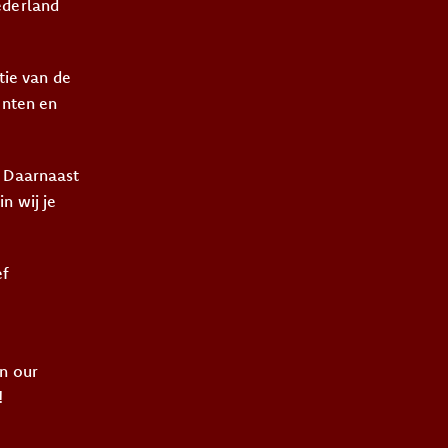
ederland
tie van de
enten en
! Daarnaast
n wij je
ef
n our
!