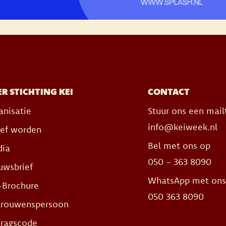
R STICHTING KEI
CONTACT
anisatie
Stuur ons een mail
info@keiweek.nl
ief worden
Bel met ons op
ia
050 - 363 8090
uwsbrief
WhatsApp met on
-Brochure
050 363 8090
trouwenspersoon
ragscode