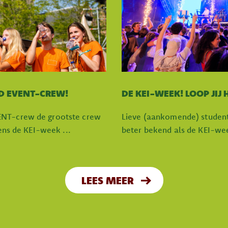
D EVENT-CREW!
DE KEI-WEEK! LOOP JIJ
ENT-crew de grootste crew
Lieve (aankomende) student
dens de KEI-week ...
beter bekend als de KEI-week,
LEES MEER