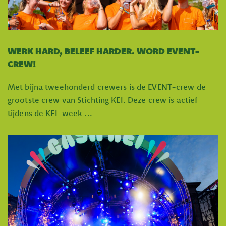
WERK HARD, BELEEF HARDER. WORD EVENT-
CREW!
Met bijna tweehonderd crewers is de EVENT-crew de
grootste crew van Stichting KEI. Deze crew is actief
tijdens de KEI-week ...